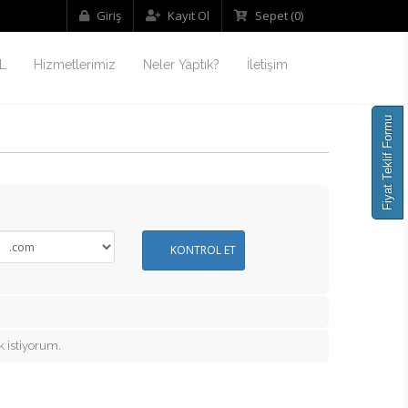
Giriş
Kayıt Ol
Sepet
(0)
L
Hizmetlerimiz
Neler Yaptık?
İletişim
Fiyat Teklif Formu
KONTROL ET
 istiyorum.