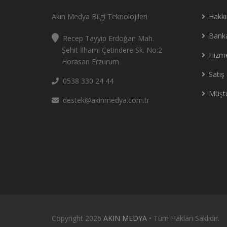
Akın Medya Bilgi Teknolojileri
Hakk
Banka
Recep Tayyip Erdoğan Mah.
Şehit İlhami Çetindere Sk. No:2
Hizm
Horasan Erzurum
Satış 
0538 330 24 44
Müşte
destek@akinmedya.com.tr
Copyright 2026
AKIN MEDYA
• Tüm Hakları Saklıdır.