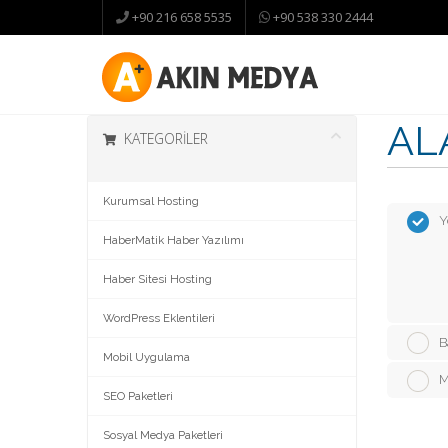
+90 216 658 5535
+90 538 330 2444
ALA
KATEGORILER
Kurumsal Hosting
Y
HaberMatik Haber Yazılımı
Haber Sitesi Hosting
WordPress Eklentileri
B
Mobil Uygulama
M
SEO Paketleri
Sosyal Medya Paketleri