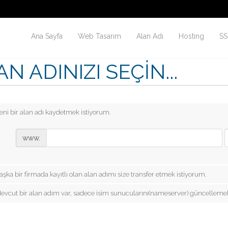
Ana Sayfa
Web Tasarım
Alan Adı
Hosting
SS
N ADINIZI SEÇIN...
eni bir alan adı kaydetmek istiyorum.
www.
aşka bir firmada kayıtlı olan alan adımı size transfer etmek istiyorum.
evcut bir alan adım var, sadece isim sunucularını(nameserver) güncellemek