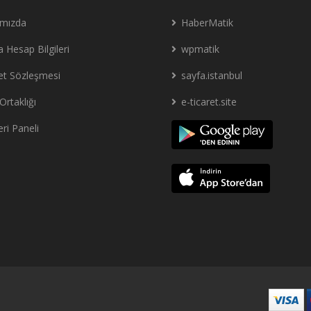
ımızda
HaberMatik
 Hesap Bilgileri
wpmatik
et Sözleşmesi
sayfa.istanbul
Ortaklığı
e-ticaret.site
ri Paneli