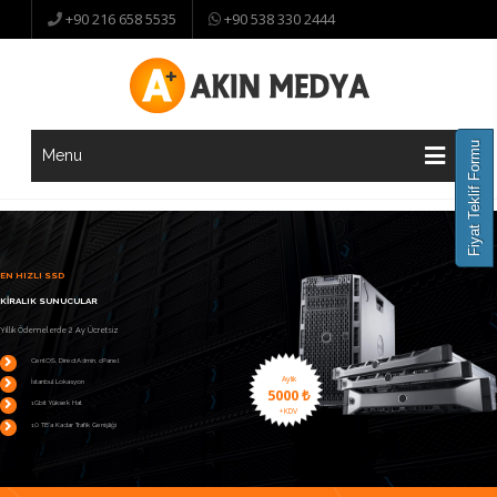
+90 216 658 5535
+90 538 330 2444
Fiyat Teklif Formu
Menu
E
N
H
I
Z
L
I
S
S
D
K
İ
R
A
L
I
K
S
U
N
U
C
U
L
A
R
Yıllık Ödemelerde 2 Ay Ücretsiz
CentOS, DirectAdmin, cPanel
Aylık
İstanbul Lokasyon
5000 ₺
1Gbit Yüksek Hat
+KDV
10 TB'a Kadar Trafik Genişliği