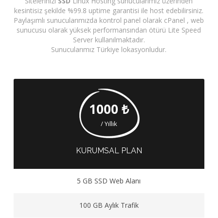
Sitelerinizi
SSD
Linux Hosting sunucularımız üzerinden
kesintisiz şekilde %99.8 uptime garantisi ile host edebilirsiniz.
Paylaşımlı sunucularımızda kontrol panel olarak cPanel , web
sunucusu olarak yüksek performansından ötürü Lite Speed
Server kullanılmaktadır.
Sunucularımız Türkiye lokasyonludur.
1000 ₺
/ Yıllık
KURUMSAL PLAN
5 GB SSD Web Alanı
100 GB Aylık Trafik