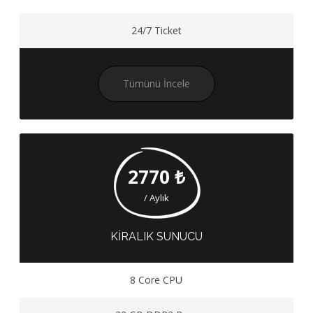
24/7 Ticket
Tümünü İncele
2770 ₺
/ Aylık
KIRALIK SUNUCU
8 Core CPU