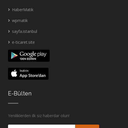
HaberMatik
wpmatik
sayfa.istanbul
e-ticaret.site
E-Bülten
Yeniliklerden ilk siz haberdar olun!