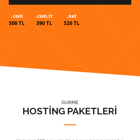
.com
.com.tr
.net
500 TL
390 TL
520 TL
GURME
HOSTİNG PAKETLERİ