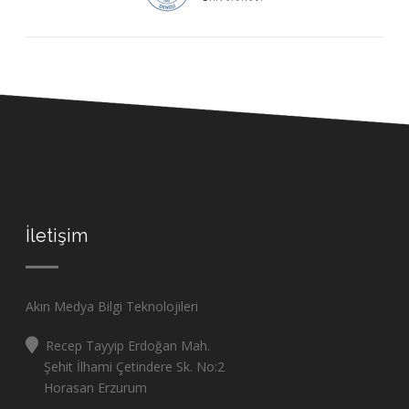
İletişim
Akın Medya Bilgi Teknolojileri
Recep Tayyip Erdoğan Mah.
Şehit İlhami Çetindere Sk. No:2
Horasan Erzurum