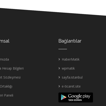
msal
Bağlantılar
ımızda
HaberMatik
 Hesap Bilgileri
wpmatik
et Sözleşmesi
sayfa.istanbul
Ortaklığı
e-ticaret.site
ri Paneli