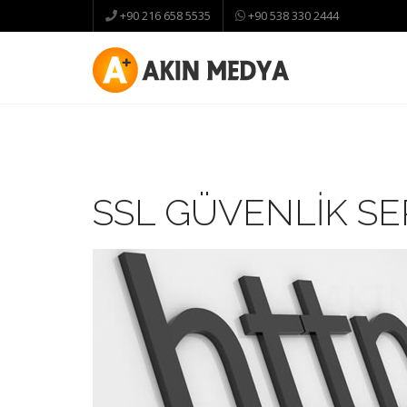
+90 216 658 5535
+90 538 330 2444
SSL GÜVENLIK SER