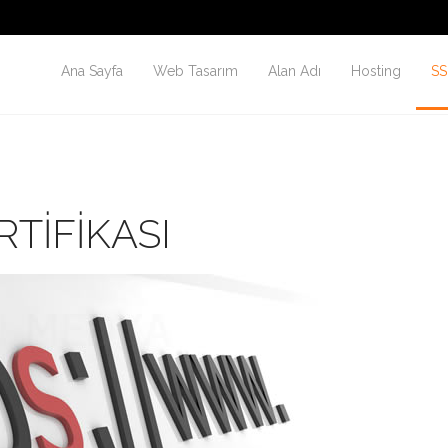
Ana Sayfa
Web Tasarım
Alan Adı
Hosting
SS
TIFIKASI