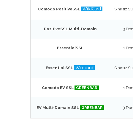
WildCard
Comodo PositiveSSL
Sınırsız 
PositiveSSL Multi-Domain
3 Do
EssentialSSL
1 Do
Wildcard
Essential SSL
Sınırsız 
Comodo EV SSL
GREENBAR
1 Do
EV Multi-Domain SSL
GREENBAR
3 Do