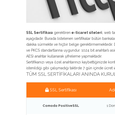
SSL Sertifikası
gerektiren
e-ticaret siteleri
, web t
aşağıdadır. Burada listelenen sertifikalar bütün bankal
dakika sürmekte ve hiçbir belge gerektirmemektedir. D
ve PKCS standartlarına uygundur. 1024 bit anahtarlı as
AES) anahtar kullanarak şifreleme yapmaktadır.
Sertifikanızı veya özel anahtarınızı kaybettiğinizde kontr
istenildiği gibi çalışmadığı taktirde 7 gün içinde ücret 
TÜM SSL SERTIFIKALARI ANINDA KURUL
SSL Sertifikası
Ad
Comodo PositiveSSL
1 Do