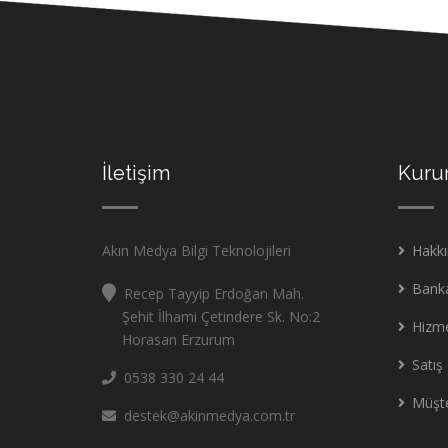
İletişim
Kuru
Akın Medya Bilgi Teknolojileri
Hakk
Banka
Recep Tayyip Erdoğan Mah.
Şehit İlhami Çetindere Sk. No:2
Hizm
Horasan Erzurum
Satış 
0538 330 24 44
Müşte
destek@akinmedya.com.tr