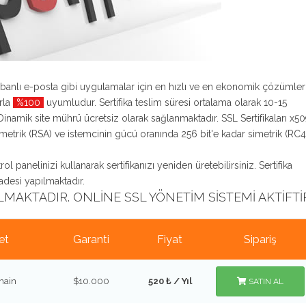
abanlı e-posta gibi uygulamalar için en hızlı ve en ekonomik çözümler
arla
%100
uyumludur. Sertifika teslim süresi ortalama olarak 10-15
inamik site mührü ücretsiz olarak sağlanmaktadır. SSL Sertifikaları x5
imetrik (RSA) ve istemcinin gücü oranında 256 bit'e kadar simetrik (RC4
ol panelinizi kullanarak sertifikanızı yeniden üretebilirsiniz. Sertifika
iadesi yapılmaktadır.
MAKTADIR. ONLINE SSL YÖNETIM SISTEMI AKTIFTIR
et
Garanti
Fiyat
Sipariş
main
$10.000
520 ₺ / Yıl
SATIN AL