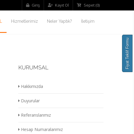
Giriş
Kayıt Ol
Sepet
(0)
L
Hizmetlerimiz
Neler Yaptık?
İletişim
Fiyat Teklif Formu
KURUMSAL
Hakkımızda
Duyurular
Referanslarımız
Hesap Numaralarımız