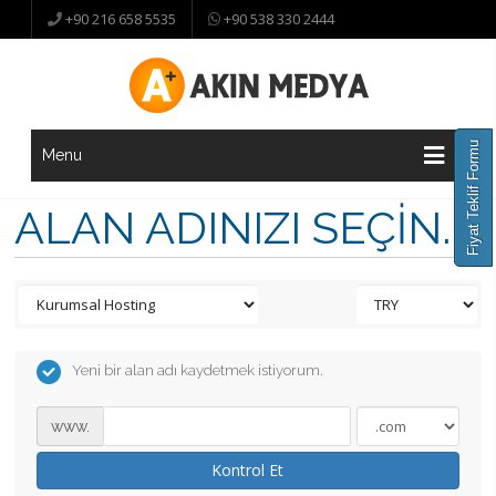
+90 216 658 5535
+90 538 330 2444
Fiyat Teklif Formu
Menu
ALAN ADINIZI SEÇIN...
Yeni bir alan adı kaydetmek istiyorum.
www.
Kontrol Et