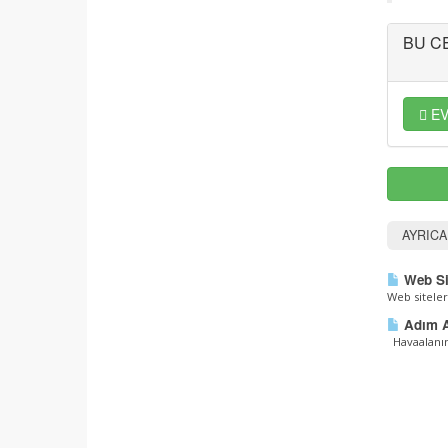
BU C
EV
AYRIC
Web Si
Web siteler
Adım Ad
Havaalanınd