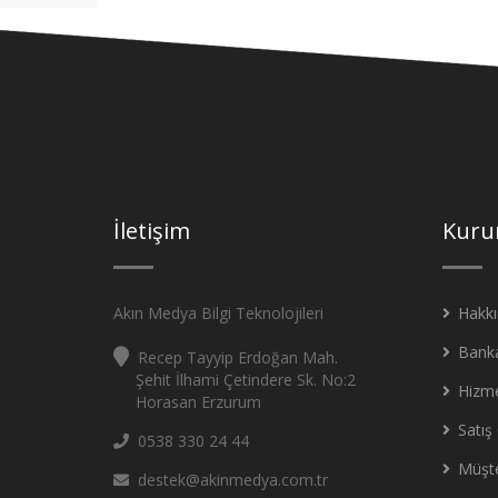
İletişim
Kuru
Akın Medya Bilgi Teknolojileri
Hakk
Banka
Recep Tayyip Erdoğan Mah.
Şehit İlhami Çetindere Sk. No:2
Hizm
Horasan Erzurum
Satış 
0538 330 24 44
Müşte
destek@akinmedya.com.tr