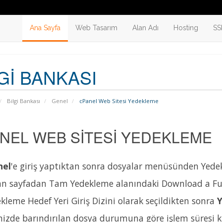
Ana Sayfa
Web Tasarım
Alan Adı
Hosting
SS
GI BANKASI
Bilgi Bankası
Genel
cPanel Web Sitesi Yedekleme
NEL WEB SITESI YEDEKLEME
nel
'e giriş yaptıktan sonra dosyalar menüsünden Yede
an sayfadan Tam Yedekleme alanındaki Download a Fu
kleme Hedef Yeri Giriş Dizini olarak seçildikten sonra
Y
nizde barındırılan dosya durumuna göre işlem süresi k