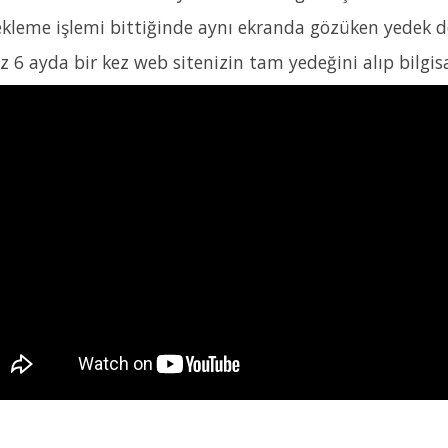
kleme işlemi bittiğinde aynı ekranda gözüken yedek dosy
z 6 ayda bir kez web sitenizin tam yedeğini alıp bilgisa