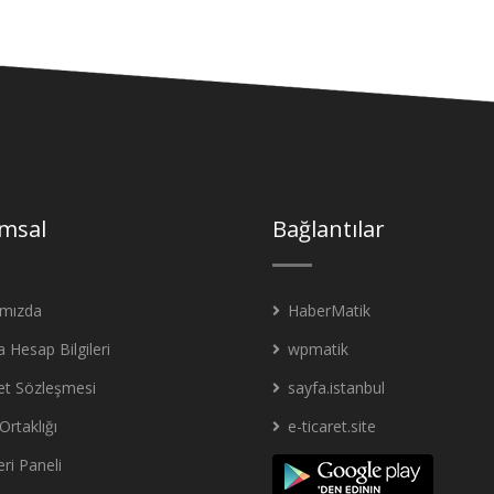
msal
Bağlantılar
ımızda
HaberMatik
 Hesap Bilgileri
wpmatik
et Sözleşmesi
sayfa.istanbul
Ortaklığı
e-ticaret.site
ri Paneli