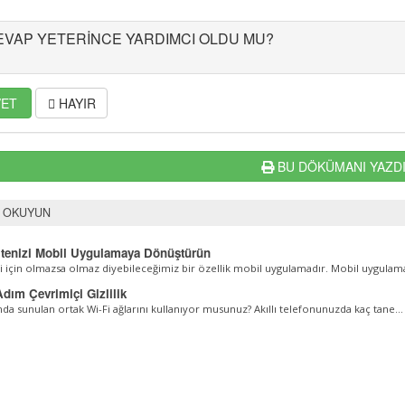
EVAP YETERINCE YARDIMCI OLDU MU?
ET
HAYIR
BU DÖKÜMANI YAZD
A OKUYUN
tenizi Mobil Uygulamaya Dönüştürün
i için olmazsa olmaz diyebileceğimiz bir özellik mobil uygulamadır. Mobil uygulama
ım Çevrimiçi Gizlilik
a sunulan ortak Wi-Fi ağlarını kullanıyor musunuz? Akıllı telefonunuzda kaç tane...