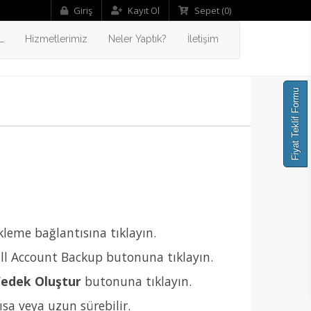
Giriş
Kayıt Ol
Sepet
(0)
L
Hizmetlerimiz
Neler Yaptık?
İletişim
Fiyat Teklif Formu
kleme bağlantısına tıklayın.
ll Account Backup butonuna tıklayın.
edek Oluştur
butonuna tıklayın.
ısa veya uzun sürebilir.