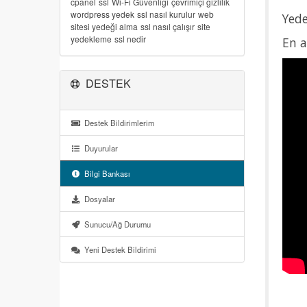
cpanel
ssl
Wi-Fi Güvenliği
çevrimiçi gizlilik
wordpress yedek
ssl nasıl kurulur
web
Yede
sitesi yedeği alma
ssl nasıl çalışır
site
yedekleme
ssl nedir
En a
DESTEK
Destek Bildirimlerim
Duyurular
Bilgi Bankası
Dosyalar
Sunucu/Ağ Durumu
Yeni Destek Bildirimi