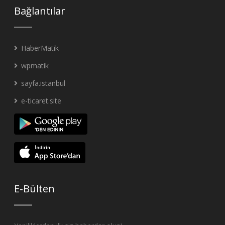
Bağlantılar
HaberMatik
wpmatik
sayfa.istanbul
e-ticaret.site
E-Bülten