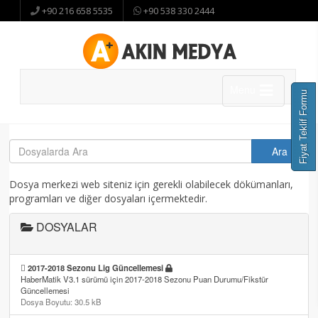
+90 216 658 5535
+90 538 330 2444
Menu
Fiyat Teklif Formu
Dosya merkezi web siteniz için gerekli olabilecek dökümanları,
programları ve diğer dosyaları içermektedir.
DOSYALAR
2017-2018 Sezonu Lig Güncellemesi
HaberMatik V3.1 sürümü için 2017-2018 Sezonu Puan Durumu/Fikstür
Güncellemesi
Dosya Boyutu: 30.5 kB