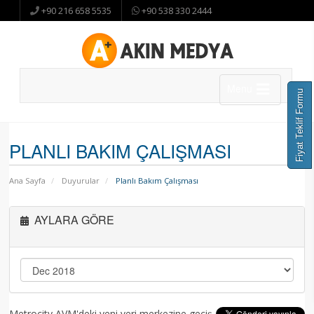
+90 216 658 5535
+90 538 330 2444
Menu
Fiyat Teklif Formu
PLANLI BAKIM ÇALIŞMASI
Ana Sayfa
Duyurular
Planlı Bakım Çalışması
AYLARA GÖRE
Metrocity AVM'deki yeni veri merkezine geçiş