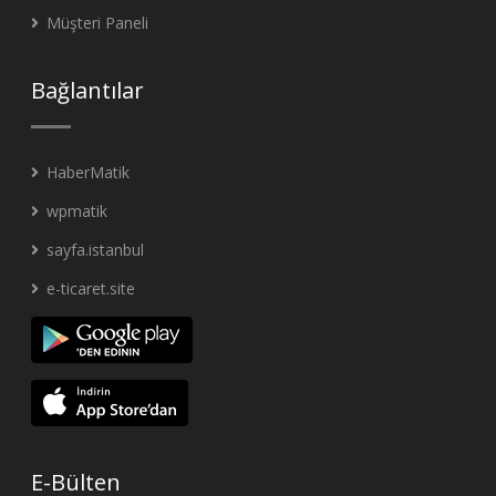
Müşteri Paneli
Bağlantılar
HaberMatik
wpmatik
sayfa.istanbul
e-ticaret.site
E-Bülten